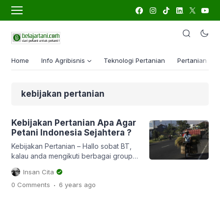
Home
Info Agribisnis
Teknologi Pertanian
Pertanian Lua
kebijakan pertanian
Kebijakan Pertanian Apa Agar
Petani Indonesia Sejahtera ?
Kebijakan Pertanian – Hallo sobat BT,
kalau anda mengikuti berbagai group
komunitas atau forum petani, tentu
Insan Cita
anda akan memahami gambaran
.
0 Comments
6 years
ago
bagaimana kondisi petani saat ini,
sekalipun anda tak turun langsung ke
lapangan. Ya kebanyakan kondisi
petani saat ini sangat memprihatinkan,