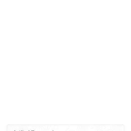
hidup dibawah standar kelayakan
karena sebagai profesi, petani sangat
tidak mendapatkan perlindungan
terhadap hasil kerjanya (panennya).
[…]