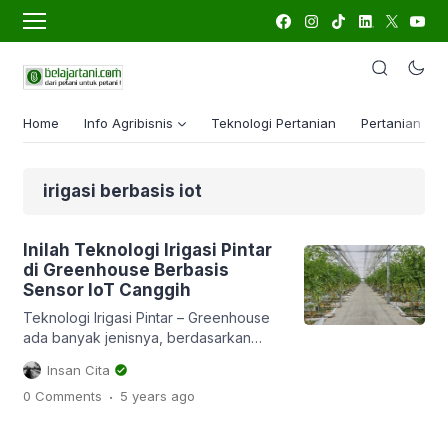
Home
Info Agribisnis
Teknologi Pertanian
Pertanian Lua
irigasi berbasis iot
Inilah Teknologi Irigasi Pintar
di Greenhouse Berbasis
Sensor IoT Canggih
Teknologi Irigasi Pintar – Greenhouse
ada banyak jenisnya, berdasarkan
teknologi-nya dibagi menjadi tiga
Insan Cita
macam yaitu, greenhouse low
.
0 Comments
5 years
ago
technology, medium technology dan
high technology. Perbedaan ketiganya
adalah pada teknologi pendukungnya