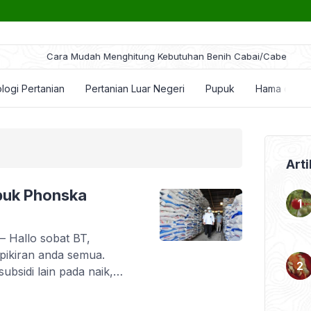
ara Mudah Menghitung Kebutuhan Benih Cabai/Cabe
logi Pertanian
Pertanian Luar Negeri
Pupuk
Hama dan P
Arti
upuk Phonska
 Hallo sobat BT,
 pikiran anda semua.
ubsidi lain pada naik,
 tidak mengalami
ahui semua, harga pupuk