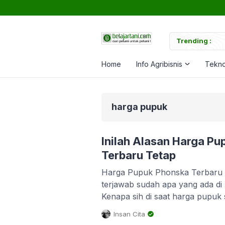
tuk Memperkuat Tanaman
Trending :
C
Home
Info Agribisnis
Tekno
harga pupuk
Inilah Alasan Harga P
Terbaru Tetap
Harga Pupuk Phonska Terbaru –
terjawab sudah apa yang ada di
Kenapa sih di saat harga pupuk s
hanya pupuk phonska saja yang
Insan Cita
kenaikan. Seperti yang kita ket