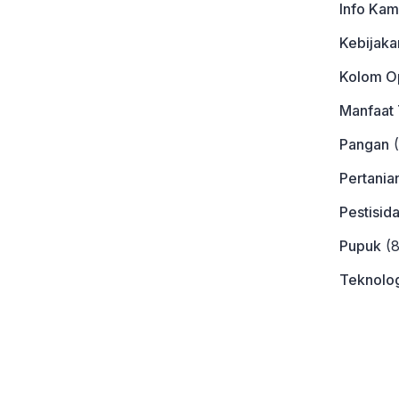
Info Kam
Kebijaka
Kolom Op
Manfaat
Pangan
(
Pertania
Pestisid
Pupuk
(8
Teknolog