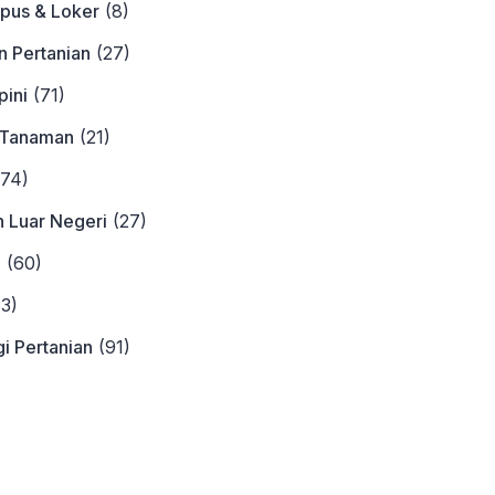
pus & Loker
(8)
n Pertanian
(27)
ini
(71)
 Tanaman
(21)
74)
n Luar Negeri
(27)
a
(60)
3)
i Pertanian
(91)