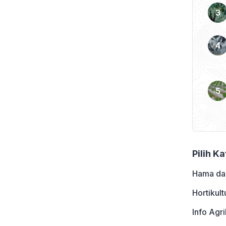
ermentan No. 49 tahun
 Untuk […]
Pilih K
Hama da
Hortikult
Info Agri