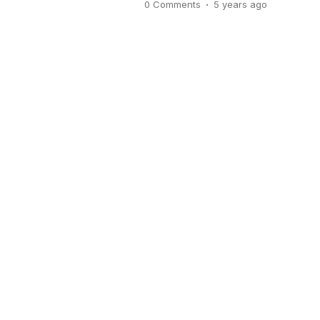
.
0 Comments
5 years
ago
phonska subsidi berdasarkan P
2020 tetap pada harga 2300/kg.