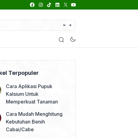
66 Daftar Merk Insektisida Abamektin
enyakit
Pestisida
Manfaat Tanaman
Kolom Opini
kel Terpopuler
Cara Aplikasi Pupuk
Kalsium Untuk
Memperkuat Tanaman
Cara Mudah Menghitung
Kebutuhan Benih
Cabai/Cabe