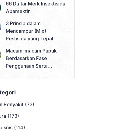
66 Daftar Merk Insektisida
Abamektin
3 Prinsip dalam
Mencampur (Mix)
Pestisida yang Tepat
Macam-macam Pupuk
Berdasarkan Fase
Penggunaan Serta
Contohnya
ategori
n Penyakit
(73)
ura
(173)
bisnis
(114)