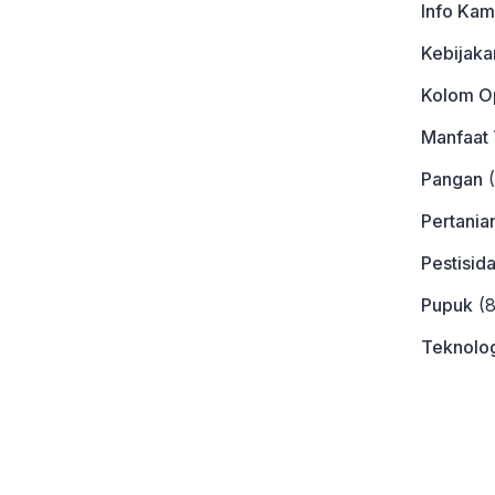
Info Kam
Kebijaka
Kolom Op
Manfaat
Pangan
(
Pertania
Pestisid
Pupuk
(8
Teknolog