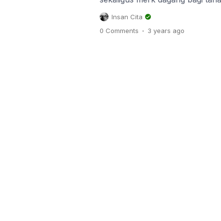
direkayasa secara genetik supay
Insan Cita
terhadap herbisida bahan aktif gl
.
0 Comments
3 years
ago
bekerja secara sistemik yakni m
bagian gulma sehingga gulma mat
Tak seperti herbsisida […]