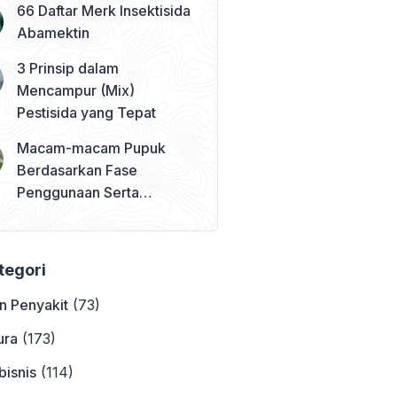
66 Daftar Merk Insektisida
Abamektin
3 Prinsip dalam
Mencampur (Mix)
Pestisida yang Tepat
Macam-macam Pupuk
Berdasarkan Fase
Penggunaan Serta
Contohnya
ategori
n Penyakit
(73)
ura
(173)
bisnis
(114)