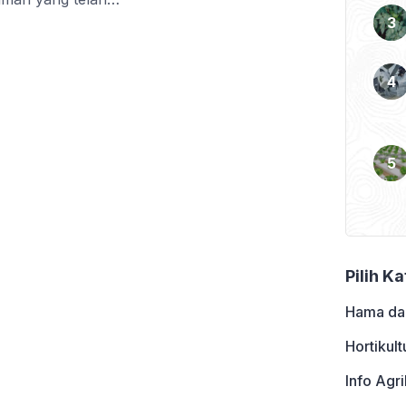
a tahan atau toleran
ifosat. Herbisida glisofat
asuk ke dalam seluruh
i dan tak lagi tumbuh.
Pilih K
Hama da
Hortikult
Info Agri