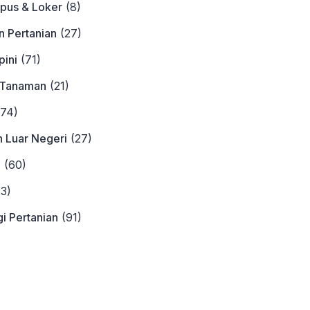
pus & Loker
(8)
n Pertanian
(27)
ini
(71)
 Tanaman
(21)
74)
n Luar Negeri
(27)
a
(60)
3)
i Pertanian
(91)