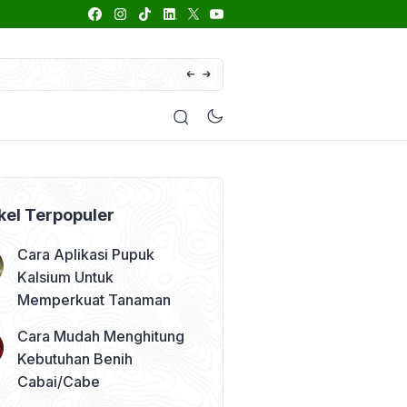
66 Daftar Merk Insektisida Abamektin
enyakit
Pestisida
Manfaat Tanaman
Kolom Opini
kel Terpopuler
Cara Aplikasi Pupuk
Kalsium Untuk
Memperkuat Tanaman
Cara Mudah Menghitung
Kebutuhan Benih
Cabai/Cabe