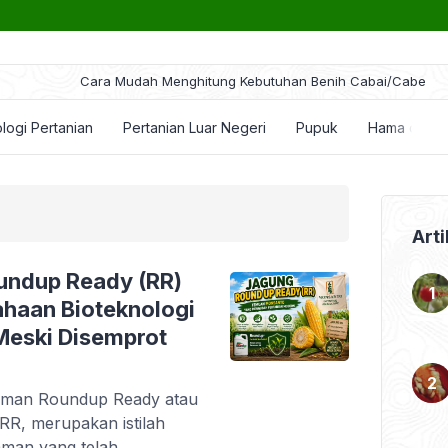
ara Mudah Menghitung Kebutuhan Benih Cabai/Cabe
logi Pertanian
Pertanian Luar Negeri
Pupuk
Hama dan P
Arti
ndup Ready (RR)
haan Bioteknologi
eski Disemprot
naman Roundup Ready atau
RR, merupakan istilah
aman yang telah