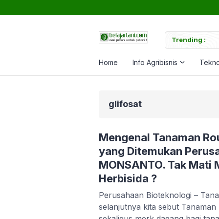
tuk Memperkuat Tanaman
Trending :
C
Home
Info Agribisnis
Tekno
glifosat
Mengenal Tanaman Rou
yang Ditemukan Perusa
MONSANTO. Tak Mati M
Herbisida ?
Perusahaan Bioteknologi – Ta
selanjutnya kita sebut Tanaman 
sekaligus merk dagang bagi tan