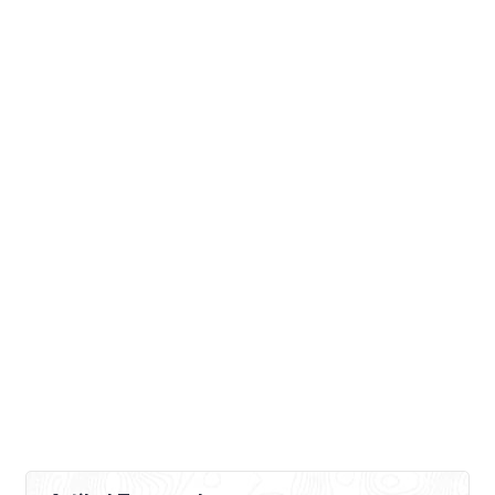
selalu meningkat karena memang
manusia senantiasa berkembang biak
sehingga jumlahnya menjadi banyak.
Masalahnya […]