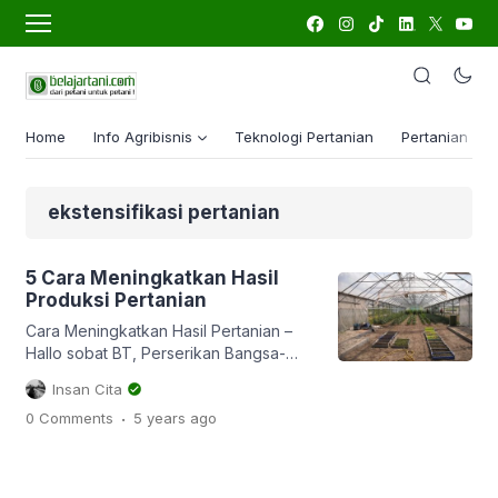
Home
Info Agribisnis
Teknologi Pertanian
Pertanian Lua
ekstensifikasi pertanian
5 Cara Meningkatkan Hasil
Produksi Pertanian
Cara Meningkatkan Hasil Pertanian –
Hallo sobat BT, Perserikan Bangsa-
Bangsa (PBB) dalam laporan bertajuk
Insan Cita
World Population Prospects tahun 2019
.
0 Comments
5 years
ago
memprediksi bahwa jumlah penduduk
dunia pada tahun 2050 akan mencapai
10 miyar jiwa, naik kurang lebih 2 miyar
saat ini. Populasi manusia cenderung