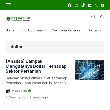
Home
Info Agribisnis
Teknologi Pertanian
Pertanian Lua
dollar
[Analisa] Dampak
Menguatnya Dollar Terhadap
Sektor Pertanian
Dampak Menguatnya Dollar Terhadap
Pertanian – Apa kabar hari ini sobat BT?
Semoga selalu sehat ya. Karena
Insan Cita
dengan kesehatan kita bisa
.
0 Comments
8 years
ago
beraktivitas, bisa jalan-jalan ke sawah
sambil menikmati keindahan alam yang
Tuhan ciptakan untuk kita semua. Akhir-