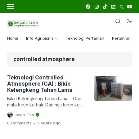
Home
Info Agribisnis
Teknologi Pertanian
Pertanian Lua
controlled atmosphere
Teknologi Controlled
Atmosphere (CA) : Bikin
Kelengkeng Tahan Lama
Bikin Kelengkeng Tahan Lama – Dari
mata turun ke hati. Dari hati turun ke
dompet dan terjadilah transaksi. Eits
Insan Cita
apa itu ? Itulah yang terjadi saat
.
0 Comments
5 years
ago
pembeli memutuskan berhenti pada
sebuh toko. Melihat-lihat, bertanya-
tanya hingga akhirnya memutuskan