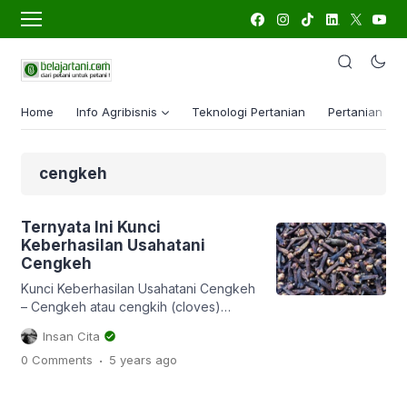
Home
Info Agribisnis
Teknologi Pertanian
Pertanian Lua
cengkeh
Ternyata Ini Kunci
Keberhasilan Usahatani
Cengkeh
Kunci Keberhasilan Usahatani Cengkeh
– Cengkeh atau cengkih (cloves)
adalah salah satu komoditas
Insan Cita
pertanian/perkebunan yang cukup
.
0 Comments
5 years
ago
menjanjikan. Cengkeh yang merupakan
tanaman asli maluku itu, tercatat dalam
sejarah menjadi alasan utama bangsa