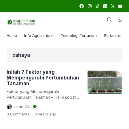
Home
Info Agribisnis
Teknologi Pertanian
Pertanian Lua
cahaya
Inilah 7 Faktor yang
Mempengaruhi Pertumbuhan
Tanaman
Faktor yang Mempengaruhi
Pertumbuhan Tanaman – Hallo sobat
BT, kali ini kita akan bahas tentang 7
Insan Cita
faktor yang mempengaruhi
.
0 Comments
8 years
ago
pertumbuhan tanaman ya. Berbicara
tentang faktor yang mempengaruhi
tanaman, biasanya yang terlintas