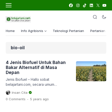
Home
Info Agribisnis
Teknologi Pertanian
Pertanian Lua
bio-oil
4 Jenis Biofuel Untuk Bahan
Bakar Alternatif di Masa
Depan
Jenis Biofuel – Hallo sobat
belajartani.com, secara umum
komoditas pertanian itu mempunyai 3
Insan Cita
peran utama yaitu sebagai pangan,
.
0 Comments
5 years
ago
pakan dan energi. Pangan berarti
semua komoditas yang diproduksi
sebagai bahan makanan manusia