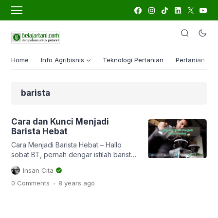
Home
Info Agribisnis
Teknologi Pertanian
Pertanian Lua
barista
Cara dan Kunci Menjadi
Barista Hebat
Cara Menjadi Barista Hebat – Hallo
sobat BT, pernah dengar istilah barista?
Ya mungkin bagi sebagian anda tidak
Insan Cita
lah asing dengan istilah ini. Ya kali ini
.
0 Comments
8 years
ago
kita akan bahas sedikit tentang salah
satu profesi yang lagi ngehit yaitu
barista. Saat ini perkembangan bisnis
kopi semakin menjamur saja. Masing-