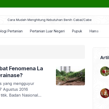
ra Mudah Menghitung Kebutuhan Benih Cabai/Cabe
logi Pertanian
Pertanian Luar Negeri
Pupuk
Hama dan P
Arti
kibat Fenomena La
rainase?
as yang mengguyur
27 Agustus 2016
titik. Badan Nasional
 mencatat, banjir
ta Selatan dan Jakarta