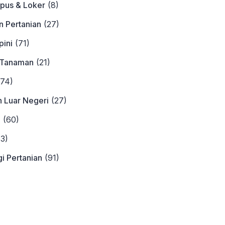
pus & Loker
(8)
n Pertanian
(27)
ini
(71)
 Tanaman
(21)
74)
n Luar Negeri
(27)
a
(60)
3)
i Pertanian
(91)