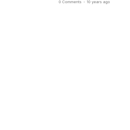
.
0 Comments
10 years
ago
Timur. Masyarakat Jakarta tida
biasanya banjir di wilayahnya l
kiriman Bogor. Kasus ini berbeda,
[…]