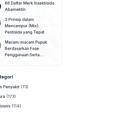
66 Daftar Merk Insektisida
Abamektin
3 Prinsip dalam
Mencampur (Mix)
Pestisida yang Tepat
Macam-macam Pupuk
Berdasarkan Fase
Penggunaan Serta
Contohnya
ategori
n Penyakit
(73)
ura
(173)
bisnis
(114)