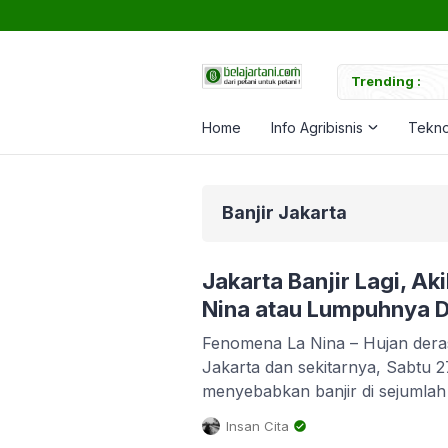
uk Memperkuat Tanaman
Trending :
Ca
Home
Info Agribisnis
Tekno
Banjir Jakarta
Jakarta Banjir Lagi, A
Nina atau Lumpuhnya D
Fenomena La Nina – Hujan der
Jakarta dan sekitarnya, Sabtu 
menyebabkan banjir di sejumlah 
Penanggulangan Bencana (BNPB)
Insan Cita
terkonsentrasi di wilayah Jakar