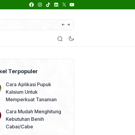
66 Daftar Merk Insektisida Abamektin
enyakit
Pestisida
Manfaat Tanaman
Kolom Opini
kel Terpopuler
Cara Aplikasi Pupuk
Kalsium Untuk
Memperkuat Tanaman
Cara Mudah Menghitung
Kebutuhan Benih
Cabai/Cabe