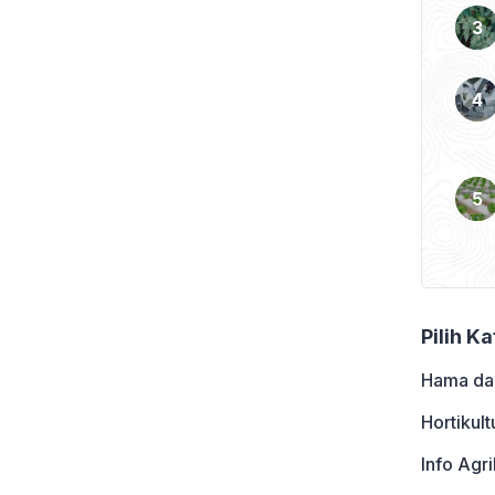
k menyangka, karena
ebih disebabkan karena
 sejumlah titik di Jakarta
Pilih K
Hama da
Hortikult
Info Agri