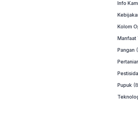
Info Kam
Kebijaka
Kolom Op
Manfaat
Pangan
(
Pertania
Pestisid
Pupuk
(8
Teknolog