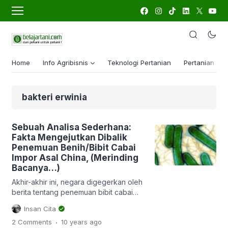
Home
Info Agribisnis
Teknologi Pertanian
Pertanian Lua
bakteri erwinia
Sebuah Analisa Sederhana:
Fakta Mengejutkan Dibalik
Penemuan Benih/Bibit Cabai
Impor Asal China, (Merinding
Bacanya…)
Akhir-akhir ini, negara digegerkan oleh
berita tentang penemuan bibit cabai
impor asal China yang mengandung
Insan Cita
bakteri berbahaya. Isu ini begitu cepat
.
2 Comments
10 years
ago
menjadi viral dan sempat menjadi