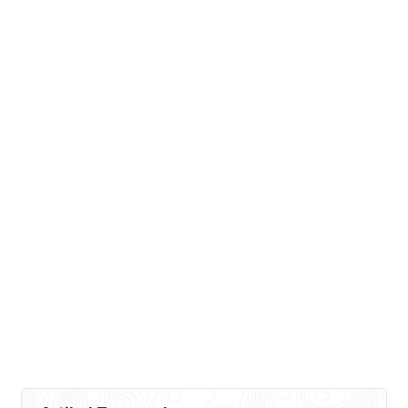
mengulas tentang pembiayaan syariah,
alternatif solusi untuk petani. Dalam
menjalankan usahatani, tak sedkit
masalah […]