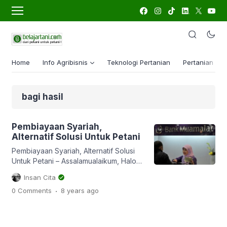
Home
Info Agribisnis
Teknologi Pertanian
Pertanian Lua
bagi hasil
Pembiayaan Syariah,
Alternatif Solusi Untuk Petani
Pembiayaan Syariah, Alternatif Solusi
Untuk Petani – Assalamualaikum, Halo
sobat BT, gimana sehat semua kan?
Insan Cita
Alhamdulillah, semoga selalu dalam
.
0 Comments
8 years
ago
keadaan suka cita dan bahagia,
terutama karena kita akan kedatangan
tamu agung yakni Bulan Ramadhan.
Nah artikel kali ini adalah akan sedikit