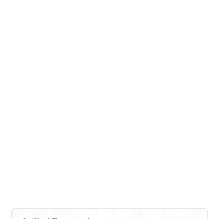
dilahan basah, jagung, kacang-
kacangan serta hortikultura adalah
contoh komoditas yang dibudidayakan
jika di lahan kering. Nah arti […]