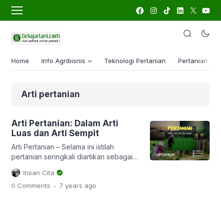
Home
Info Agribisnis
Teknologi Pertanian
Pertanian Lua
Arti pertanian
Arti Pertanian: Dalam Arti
Luas dan Arti Sempit
Arti Pertanian – Selama ini istilah
pertanian seringkali diartikan sebagai
proses atau usaha untuk memenuhi
Insan Cita
kebutuhan pangan manusia melalui
.
0 Comments
7 years
ago
kegiatan budidaya/menanam tanaman,
baik itu di lahan basah (sawah) atau
lahan kering (ladang/tegal). Tanaman
yang dibudidayakan adalah padi jika