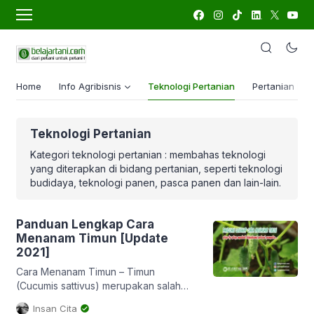
Home
Info Agribisnis
Teknologi Pertanian
Pertanian Lua
Teknologi Pertanian
Kategori teknologi pertanian : membahas teknologi
yang diterapkan di bidang pertanian, seperti teknologi
budidaya, teknologi panen, pasca panen dan lain-lain.
Panduan Lengkap Cara
Menanam Timun [Update
2021]
Cara Menanam Timun – Timun
(Cucumis sattivus) merupakan salah
satu sayuran buah yang sangat
Insan Cita
populer, bernilai ekonomis tinggi serta