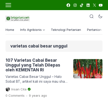
Home
Info Agribisnis
Teknologi Pertanian
Pertanian Lua
varietas cabai besar unggul
107 Varietas Cabai Besar
Unggul yang Telah Dilepas
oleh KEMENTAN RI
Varietas Cabai Besar Unggul – Halo
Sobat BT, artikel kali ini saya mau share
tentang 107 Varietas Cabai Besar
Insan Cita
Unggul yang Telah Dilepas oleh
.
0 Comments
9 years
ago
KEMENTAN RI. Sebelumnya sudah saya
share juga tentang 37 Varietas Cabai
Rawit Unggul yang Telah Dilepas oleh