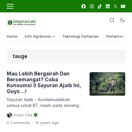
Home
Info Agribisnis
Teknologi Pertanian
Pertanian Lua
tauge
Mau Lebih Bergairah Dan
Bersemangat? Coba
Konsumsi 3 Sayuran Ajaib Ini,
Guys…!
Sayuran Ajaib – Assalamualaikum
semua sobat BT, masih pada semangat
kan? Di tahun baru 2017 ini kita musti
Insan Cita
semangat sobat BT, soalnya kan
.
0 Comments
10 years
ago
kalendernya sudah baru, otomatis
semangatnya juga harus baru dan