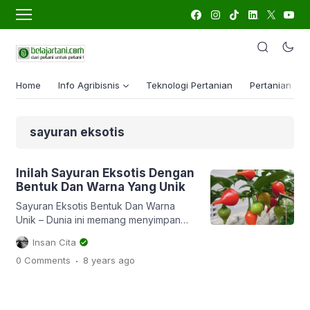
Home
Info Agribisnis
Teknologi Pertanian
Pertanian Lua
sayuran eksotis
Inilah Sayuran Eksotis Dengan
Bentuk Dan Warna Yang Unik
Sayuran Eksotis Bentuk Dan Warna
Unik – Dunia ini memang menyimpan
banyak misteri. Banyak hal unik dan
Insan Cita
eksotis yang bisa kita temui termasuk
.
0 Comments
8 years
ago
dipertanian. Di pertanian, kita akan
temukan banyak jenis sayuran yang
bentuk dan warna buahnya belum
pernah kita temui di sekitar kita. Unik