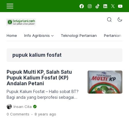
Home
Info Agribisnis
Teknologi Pertanian
Pertanian Lua
pupuk kalium fosfat
Pupuk Multi KP, Salah Satu
Pupuk Kalium Fosfat (KP)
Andalan Petani
Pupuk Kalium Fosfat – Hallo sobat BT?
Bagi anda yang berprofesi sebagai
petani buah tentu tak asing lagi dengan
Insan Cita
salah satu pupuk majemuk MULTI KP.
.
0 Comments
8 years
ago
Dari namanya kita tahu bahwa pupuk
MULTI KP berisi 2 komponen utama
yakni kalium dan fosfat. 2 unsur hara