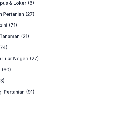
pus & Loker
(8)
n Pertanian
(27)
ini
(71)
 Tanaman
(21)
74)
n Luar Negeri
(27)
a
(60)
3)
i Pertanian
(91)