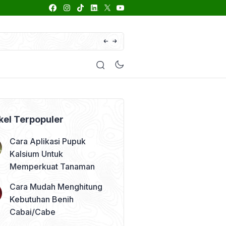
66 Daftar Merk Insektisida Abamektin
enyakit
Pestisida
Manfaat Tanaman
Kolom Opini
kel Terpopuler
Cara Aplikasi Pupuk
Kalsium Untuk
Memperkuat Tanaman
Cara Mudah Menghitung
Kebutuhan Benih
Cabai/Cabe