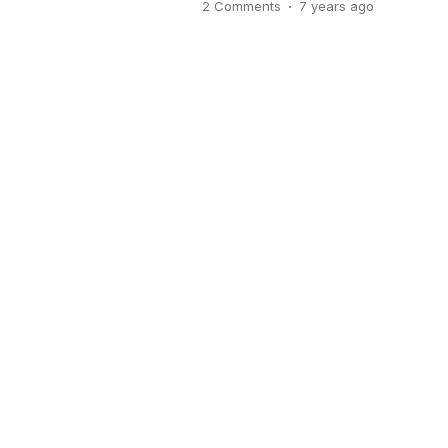
.
2 Comments
7 years
ago
sangat dikenal juga sebagai neg
Beberapa nama mungkin […]