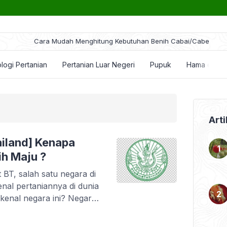
Cara Mudah Menghitung Kebutuhan Benih Cabai/Cabe
logi Pertanian
Pertanian Luar Negeri
Pupuk
Hama dan P
Arti
ailand] Kenapa
ih Maju ?
 BT, salah satu negara di
nal pertaniannya di dunia
 kenal negara ini? Negara
ah Putih itu, tak hanya
di Asia Tenggara, tapi