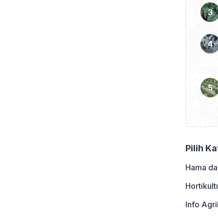
ara agraris yang maju.
Pilih K
Hama da
Hortikult
Info Agri