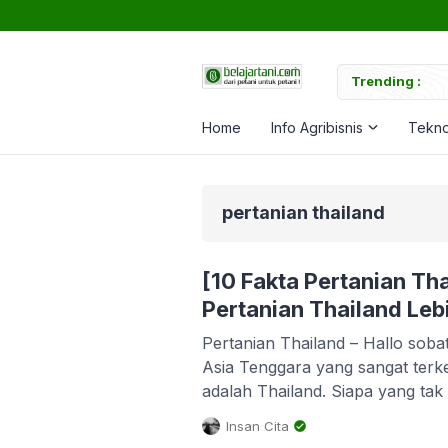
Untuk Memperkuat Tanaman
Trending :
Home
Info Agribisnis
Tekno
pertanian thailand
[10 Fakta Pertanian Th
Pertanian Thailand Leb
Pertanian Thailand – Hallo sobat
Asia Tenggara yang sangat terke
adalah Thailand. Siapa yang tak
yang terkenal dengan nageri Gaj
Insan Cita
dikenal sebagai raja sepak bola 