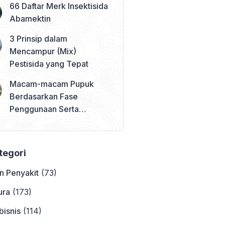
66 Daftar Merk Insektisida
Abamektin
3 Prinsip dalam
Mencampur (Mix)
Pestisida yang Tepat
Macam-macam Pupuk
Berdasarkan Fase
Penggunaan Serta
Contohnya
ategori
n Penyakit
(73)
ura
(173)
bisnis
(114)