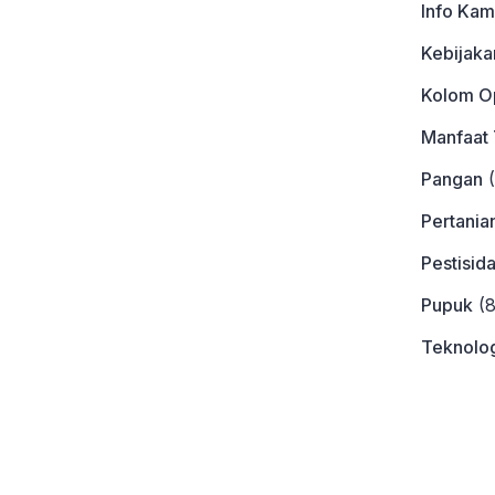
Info Kam
Kebijaka
Kolom Op
Manfaat
Pangan
(
Pertania
Pestisid
Pupuk
(8
Teknolog