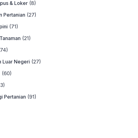
pus & Loker
(8)
n Pertanian
(27)
ini
(71)
 Tanaman
(21)
74)
n Luar Negeri
(27)
a
(60)
3)
i Pertanian
(91)