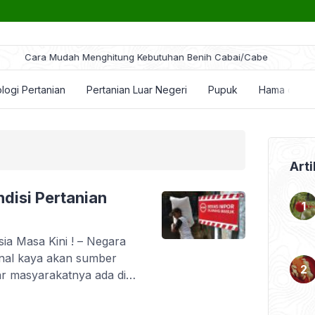
ra Mudah Menghitung Kebutuhan Benih Cabai/Cabe
logi Pertanian
Pertanian Luar Negeri
Pupuk
Hama dan P
Arti
disi Pertanian
sia Masa Kini ! – Negara
kenal kaya akan sumber
r masyarakatnya ada di
erdaya pertambangan,
a plasma nutfah dan