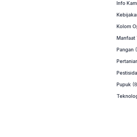
Info Kam
Kebijaka
Kolom Op
Manfaat
Pangan
(
Pertania
Pestisid
Pupuk
(8
Teknolog