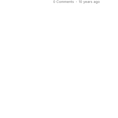
.
0 Comments
10 years
ago
sumberdaya di dalam lautan. T
yang masih tersimpan di dalam 
[…]