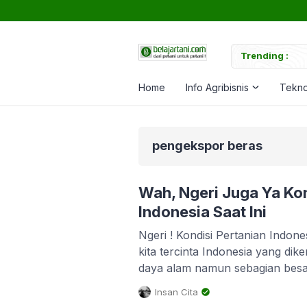
uk Memperkuat Tanaman
Trending :
Ca
Home
Info Agribisnis
Tekno
pengekspor beras
Wah, Ngeri Juga Ya Kon
Indonesia Saat Ini
Ngeri ! Kondisi Pertanian Indone
kita tercinta Indonesia yang di
daya alam namun sebagian besa
bawah garis kemiskinan. Sumb
Insan Cita
sumber daya hutan, sumber day