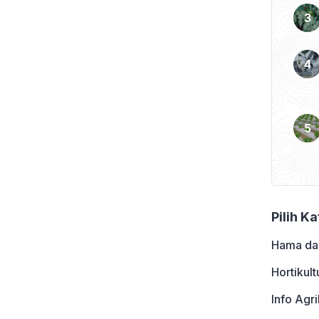
ak terbayangkan kekayaan
bumi Indonesia, yang ada
Pilih K
Hama da
Hortikult
Info Agri