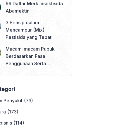
66 Daftar Merk Insektisida
Abamektin
3 Prinsip dalam
Mencampur (Mix)
Pestisida yang Tepat
Macam-macam Pupuk
Berdasarkan Fase
Penggunaan Serta
Contohnya
ategori
n Penyakit
(73)
ura
(173)
bisnis
(114)