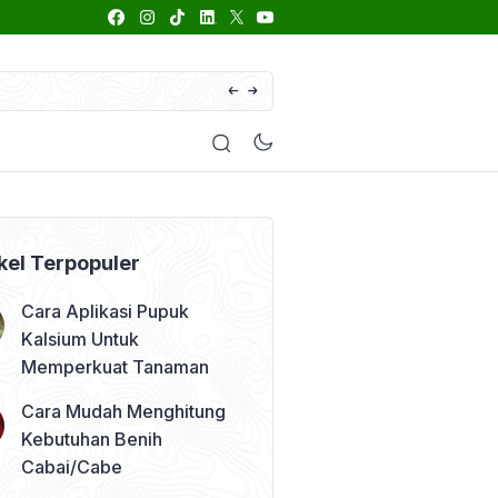
66 Daftar Merk Insektisida Abamektin
enyakit
Pestisida
Manfaat Tanaman
Kolom Opini
kel Terpopuler
Cara Aplikasi Pupuk
Kalsium Untuk
Memperkuat Tanaman
Cara Mudah Menghitung
Kebutuhan Benih
Cabai/Cabe