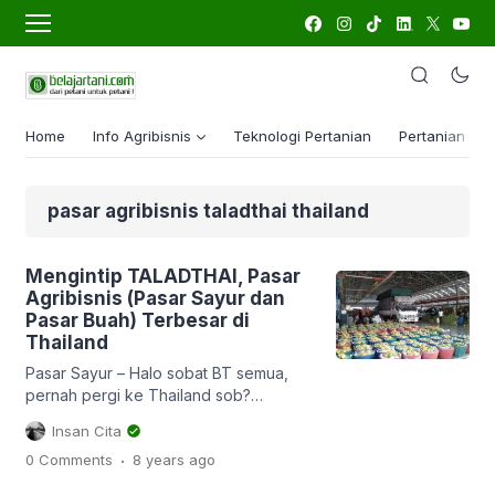
Home
Info Agribisnis
Teknologi Pertanian
Pertanian Lua
pasar agribisnis taladthai thailand
Mengintip TALADTHAI, Pasar
Agribisnis (Pasar Sayur dan
Pasar Buah) Terbesar di
Thailand
Pasar Sayur – Halo sobat BT semua,
pernah pergi ke Thailand sob?
Beluuuum? Nah sama dong saya juga
Insan Cita
hehe. Nah kalau belum, sebentar lagi
.
0 Comments
8 years
ago
sobat akan saya ajak jalan-jalan ke
Thailand, untuk melihat dan mengintip