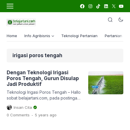
Home
Info Agribisnis
Teknologi Pertanian
Pertanian Lua
irigasi poros tengah
Dengan Teknologi Irigasi
Poros Tengah, Gurun Disulap
Jadi Produktif
Teknologi Irigasi Poros Tengah – Hallo
sobat belajartani.com, pada postingan
sebelumnya kita telah membahas
Insan Cita
tentang 10 teknologi irigasi yang
.
0 Comments
5 years
ago
digunakan di seluruh dunia. Salah satu
teknologi irigasi yang cukup menarik
untuk kita bahas adalah tentang