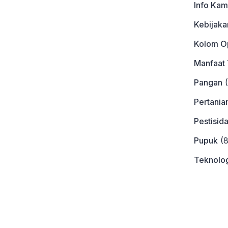
Info Kam
Kebijaka
Kolom Op
Manfaat
Pangan
(
Pertania
Pestisid
Pupuk
(8
Teknolog