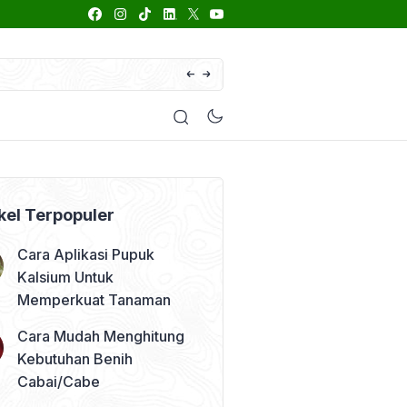
66 Daftar Merk Insektisida Abamektin
enyakit
Pestisida
Manfaat Tanaman
Kolom Opini
kel Terpopuler
Cara Aplikasi Pupuk
Kalsium Untuk
Memperkuat Tanaman
Cara Mudah Menghitung
Kebutuhan Benih
Cabai/Cabe