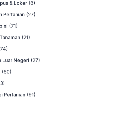
pus & Loker
(8)
n Pertanian
(27)
ini
(71)
 Tanaman
(21)
74)
n Luar Negeri
(27)
a
(60)
3)
i Pertanian
(91)