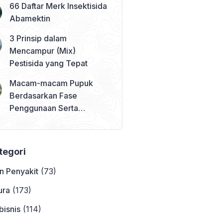
66 Daftar Merk Insektisida
Abamektin
3 Prinsip dalam
Mencampur (Mix)
Pestisida yang Tepat
Macam-macam Pupuk
Berdasarkan Fase
Penggunaan Serta
Contohnya
ategori
n Penyakit
(73)
ura
(173)
bisnis
(114)