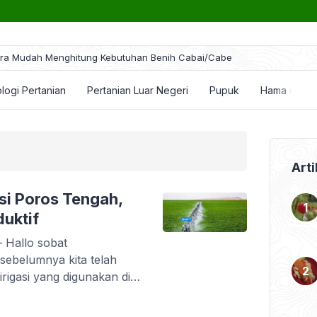
ra Mudah Menghitung Kebutuhan Benih Cabai/Cabe
logi Pertanian
Pertanian Luar Negeri
Pupuk
Hama dan P
Arti
si Poros Tengah,
duktif
– Hallo sobat
 sebelumnya kita telah
rigasi yang digunakan di
ogi irigasi yang cukup
tentang teknologi irigasi