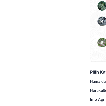
u teknologi irigasi poros
engah (center pivot),
]
Pilih K
Hama da
Hortikult
Info Agri