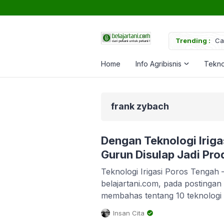
uk Memperkuat Tanaman
Trending :
Ca
Home
Info Agribisnis
Tekno
frank zybach
Dengan Teknologi Iriga
Gurun Disulap Jadi Pro
Teknologi Irigasi Poros Tengah 
belajartani.com, pada postingan
membahas tentang 10 teknologi i
seluruh dunia. Salah satu teknol
Insan Cita
menarik untuk kita bahas adalah 