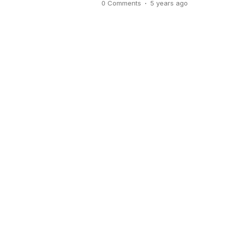
.
0 Comments
5 years
ago
Center Pivot Irrigation (CPI), ata
tengah. Teknologi irigasi poros t
seperti namanya merupakan […