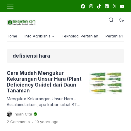
Home
Info Agribisnis
Teknologi Pertanian
Pertanian Lua
defisiensi hara
Cara Mudah Mengukur
Kekurangan Unsur Hara (Plant
Deficiency Guide) dari Daun
Tanaman
Mengukur Kekurangan Unsur Hara –
Assalamulaikum, apa kabar sobat BT
semua? Semoga selalu sehat dan
Insan Cita
berbahagia dalam lindunganNya ya..
.
2 Comments
10 years
ago
Hari minggu yang lalu ceritanya saya
lagi jalan-jalan di web Kementan. Nah