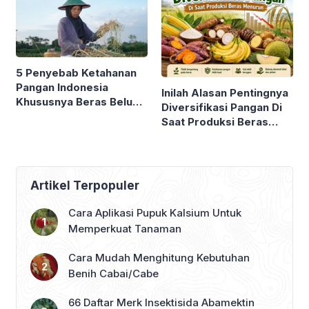
5 Penyebab Ketahanan
Pangan Indonesia
Inilah Alasan Pentingnya
Khususnya Beras Belum
Diversifikasi Pangan Di
Bisa Diwujudkan
Saat Produksi Beras
Menurun, Konsumsi
Meningkat dan Harga
Meroket !
Artikel Terpopuler
Cara Aplikasi Pupuk Kalsium Untuk
Memperkuat Tanaman
Cara Mudah Menghitung Kebutuhan
Benih Cabai/Cabe
66 Daftar Merk Insektisida Abamektin