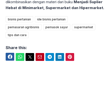
dikombinasikan dengan materi dari buku
Menjadi Suplier
Hebat
di Minimarket, Supermarket dan Hipermarket
.
bisnis pertanian
ide bisnis pertanian
pemasaran agribisnis
pemasok sayur
supermarket
tips dan cara
Share this:
Facebook
WhatsApp
Twitter
Email
Telegram
LinkedIn
Pinterest