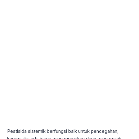
Pestisida sistemik berfungsi baik untuk pencegahan,
karena jika ada hama yang memakan daun yang masih