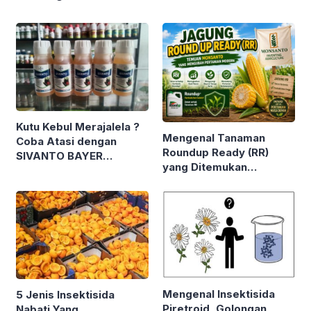
Kutu Kebul Merajalela ?
Mengenal Tanaman
Coba Atasi dengan
Roundup Ready (RR)
SIVANTO BAYER
yang Ditemukan
Spesialis Kutu Kebul
Perusahaan Bioteknologi
MONSANTO. Tak Mati
Meski Disemprot
Herbisida ?
Mengenal Insektisida
5 Jenis Insektisida
Piretroid, Golongan
Nabati Yang