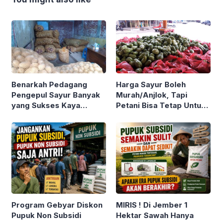
Benarkah Pedagang
Harga Sayur Boleh
Pengepul Sayur Banyak
Murah/Anjlok, Tapi
yang Sukses Kaya
Petani Bisa Tetap Untung
Sementara Petani Sayur
Kok ! Asalkan Tahu Tips
Sebaliknya ? Yuk Simak
dan Trik Berikut
Ulasan Berikut !
Program Gebyar Diskon
MIRIS ! Di Jember 1
Pupuk Non Subsidi
Hektar Sawah Hanya