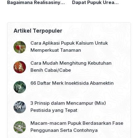
Bagaimana Realisasinya
Dapat Pupuk Urea
? Beneran Dapat Diskon
Subsidi 5 Kg. Tanda
40% ?
Berakhirnya Era Pupuk
Subsidi di Indonesia ?
Artikel Terpopuler
Cara Aplikasi Pupuk Kalsium Untuk
Memperkuat Tanaman
Cara Mudah Menghitung Kebutuhan
Benih Cabai/Cabe
66 Daftar Merk Insektisida Abamektin
3 Prinsip dalam Mencampur (Mix)
Pestisida yang Tepat
Macam-macam Pupuk Berdasarkan Fase
Penggunaan Serta Contohnya