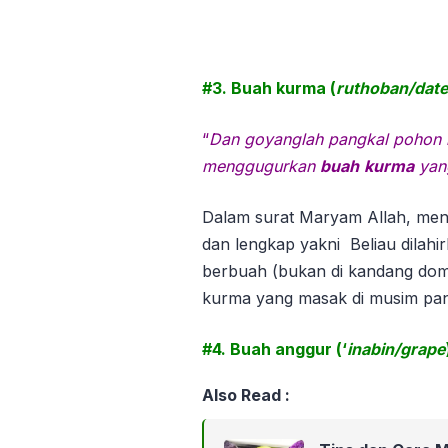
#3. Buah kurma (
ruthoban/dat
“
Dan goyanglah pangkal pohon k
menggugurkan
buah
kurma
yan
Dalam surat Maryam Allah, menje
dan lengkap yakni Beliau dilahi
berbuah (bukan di kandang dom
kurma yang masak di musim pan
#4. Buah anggur (‘
inabin/grape
Also Read :