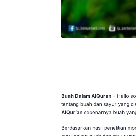
Buah Dalam AlQuran
– Hallo sob
tentang buah dan sayur yang di
AlQur’an
sebenarnya buah yang s
Berdasarkan hasil penelitian mo