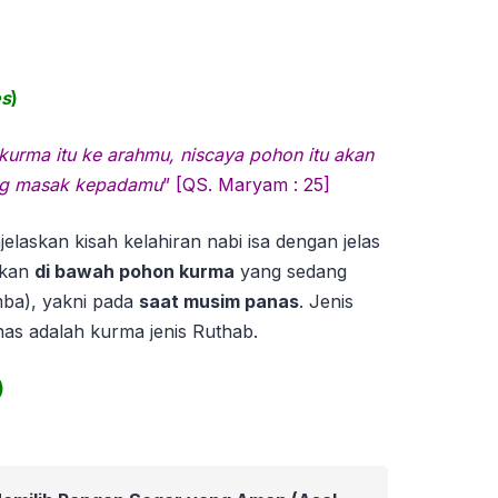
es
)
urma itu ke arahmu, niscaya pohon itu akan
g masak kepadamu
” [QS. Maryam : 25]
laskan kisah kelahiran nabi isa dengan jelas
rkan
di bawah pohon kurma
yang sedang
ba), yakni pada
saat musim panas
. Jenis
as adalah kurma jenis Ruthab.
)