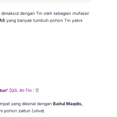
g dimaksut dengan Tin oleh sebagian mufassir
 AS
yang banyak tumbuh pohon Tin yakni
tun
” [QS. At-Tin : 1]
empat yang dikenal dengan
Baitul Maqdis,
i pohon zaitun (
olive
).