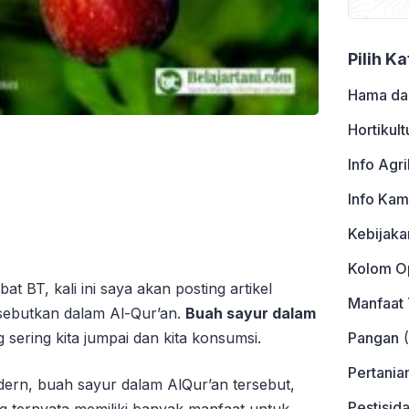
Pilih K
Hama da
Hortikult
Info Agri
Info Kam
Kebijaka
Kolom Op
at BT, kali ini saya akan posting artikel
Manfaat
sebutkan dalam Al-Qur’an.
Buah sayur dalam
Pangan
(
ering kita jumpai dan kita konsumsi.
Pertania
dern, buah sayur dalam AlQur’an tersebut,
Pestisid