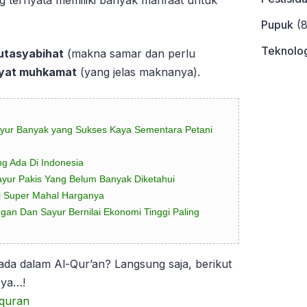
 ternyata memiliki banyak manfaat untuk
Pupuk
(8
Teknolog
utasyabihat
(makna samar dan perlu
yat muhkamat
(yang jelas maknanya).
yur Banyak yang Sukses Kaya Sementara Petani
g Ada Di Indonesia
ayur Pakis Yang Belum Banyak Diketahui
pi Super Mahal Harganya
gan Dan Sayur Bernilai Ekonomi Tinggi Paling
ada dalam Al-Qur’an? Langsung saja, berikut
 ya…!