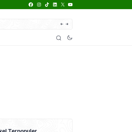
66 Daftar Merk Insektisida Abamektin
enyakit
Pestisida
Manfaat Tanaman
Kolom Opini
kel Terpopuler