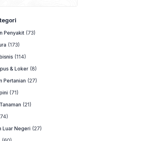
Contohnya
ategori
n Penyakit
(73)
ura
(173)
bisnis
(114)
pus & Loker
(8)
n Pertanian
(27)
ini
(71)
 Tanaman
(21)
74)
n Luar Negeri
(27)
a
(60)