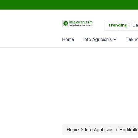
uk Memperkuat Tanaman
Trending :
Ca
Home
Info Agribisnis
Tekno
›
›
Home
Info Agribisnis
Hortikult