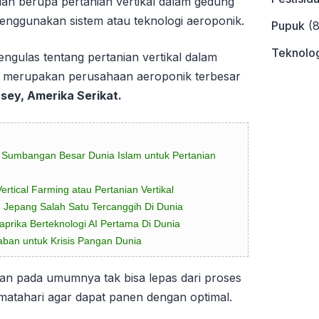
ian berupa pertanian vertikal dalam gedung
enggunakan sistem atau teknologi aeroponik.
Pupuk
(8
Teknolog
mengulas tentang pertanian vertikal dalam
 merupakan perusahaan aeroponik terbesar
sey, Amerika Serikat.
a, Sumbangan Besar Dunia Islam untuk Pertanian
tical Farming atau Pertanian Vertikal
n Jepang Salah Satu Tercanggih Di Dunia
prika Berteknologi AI Pertama Di Dunia
aban untuk Krisis Pangan Dunia
nian pada umumnya tak bisa lepas dari proses
 matahari agar dapat panen dengan optimal.