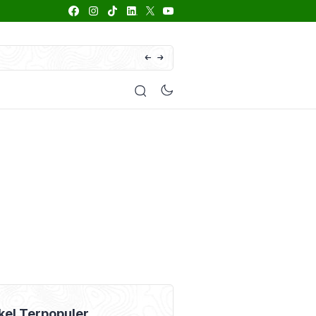
66 Daftar Merk Insektisida Abamektin
 Penyakit
Pestisida
Manfaat Tanaman
Kolom Opini
kel Terpopuler