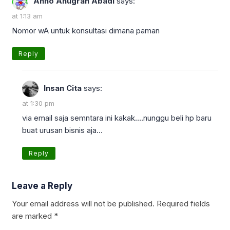
Anno Anugrah Abadi
says:
at 1:13 am
Nomor wA untuk konsultasi dimana paman
Reply
Insan Cita
says:
at 1:30 pm
via email saja semntara ini kakak….nunggu beli hp baru
buat urusan bisnis aja…
Reply
Leave a Reply
Your email address will not be published.
Required fields
are marked
*