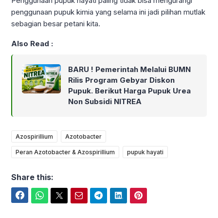
Penggunaan pupuk hayati paling tidak bisa mengurangi
penggunaan pupuk kimia yang selama ini jadi pilihan mutlak
sebagian besar petani kita.
Also Read :
BARU ! Pemerintah Melalui BUMN
Rilis Program Gebyar Diskon
Pupuk. Berikut Harga Pupuk Urea
Non Subsidi NITREA
Azospirillium
Azotobacter
Peran Azotobacter & Azospirillium
pupuk hayati
Share this:
Facebook
WhatsApp
Twitter
Email
Telegram
LinkedIn
Pinterest