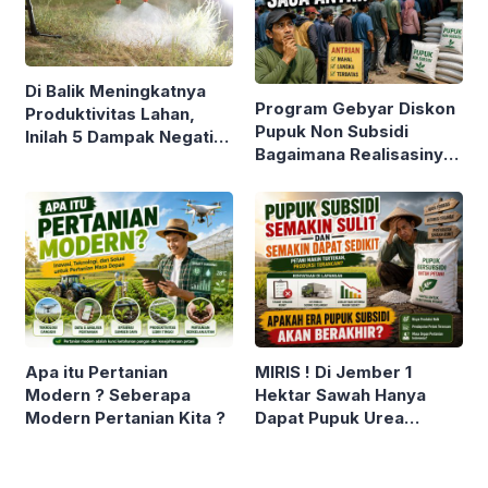
Di Balik Meningkatnya
Program Gebyar Diskon
Produktivitas Lahan,
Pupuk Non Subsidi
Inilah 5 Dampak Negatif
Bagaimana Realisasinya
Pertanian Modern yang
? Beneran Dapat Diskon
Tidak Banyak Diketahui
40% ?
Petani
Apa itu Pertanian
MIRIS ! Di Jember 1
Modern ? Seberapa
Hektar Sawah Hanya
Modern Pertanian Kita ?
Dapat Pupuk Urea
Subsidi 5 Kg. Tanda
Berakhirnya Era Pupuk
Subsidi di Indonesia ?