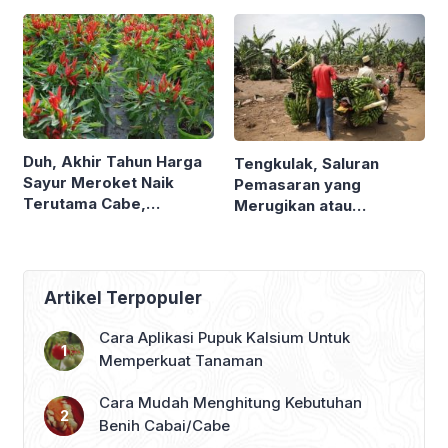
3 Istilah ini Sering Kita
Perusahaan Bioteknologi
Dengar. Tapi Apa Beda
MONSANTO. Tak Mati
Ketiganya ?
Meski Disemprot
Herbisida ?
Duh, Akhir Tahun Harga
Tengkulak, Saluran
Sayur Meroket Naik
Pemasaran yang
Terutama Cabe,
Merugikan atau
Waktunya Urban Farming
Menguntungkan Petani ?
Lagi ?
Ternyata Ini Peran Dan
Resiko Jadi Tengkulak
Artikel Terpopuler
Cara Aplikasi Pupuk Kalsium Untuk
Memperkuat Tanaman
Cara Mudah Menghitung Kebutuhan
Benih Cabai/Cabe