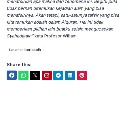
menafsirkan apa makna dari fenomena ini.
Begitu pula
tidak pernah ditemukan kejadian alam yang bisa
menafsirinya. Akan tetapi, satu-satunya tafsir yang bisa
kita temukan adalah dalam Alquran. Hal ini tidak
memberikan pilihan lain buatku selain mengucapkan
Syahadatai
n”
kata Profesor William.
tanaman bertasbih
Share this:
Facebook
WhatsApp
Twitter
Email
Telegram
LinkedIn
Pinterest