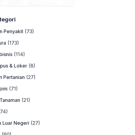
Contohnya
ategori
n Penyakit
(73)
ura
(173)
bisnis
(114)
pus & Loker
(8)
n Pertanian
(27)
ini
(71)
 Tanaman
(21)
74)
n Luar Negeri
(27)
a
(60)