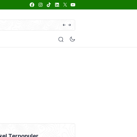
66 Daftar Merk Insektisida Abamektin
enyakit
Pestisida
Manfaat Tanaman
Kolom Opini
kel Terpopuler