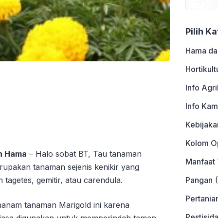
Pilih K
Hama da
Hortikult
Info Agri
Info Kam
Kebijaka
Kolom Op
an Hama
– Halo sobat BT, Tau tanaman
Manfaat
rupakan tanaman sejenis kenikir yang
Pangan
(
 tagetes, gemitir, atau carendula.
Pertania
anam tanaman Marigold ini karena
Pestisid