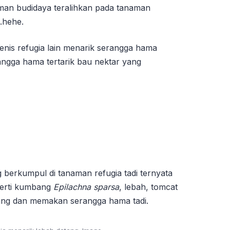
an budidaya teralihkan pada tanaman
.hehe.
enis refugia lain menarik serangga hama
angga hama tertarik bau nektar yang
erkumpul di tanaman refugia tadi ternyata
perti kumbang
Epilachna sparsa
, lebah, tomcat
tang dan memakan serangga hama tadi.