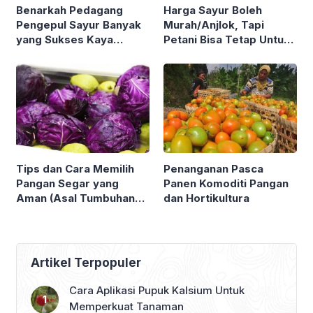
Benarkah Pedagang
Harga Sayur Boleh
Pengepul Sayur Banyak
Murah/Anjlok, Tapi
yang Sukses Kaya
Petani Bisa Tetap Untung
Sementara Petani Sayur
Kok ! Asalkan Tahu Tips
Sebaliknya ? Yuk Simak
dan Trik Berikut
Ulasan Berikut !
Tips dan Cara Memilih
Penanganan Pasca
Pangan Segar yang
Panen Komoditi Pangan
Aman (Asal Tumbuhan
dan Hortikultura
maupun Hewan)
Artikel Terpopuler
Cara Aplikasi Pupuk Kalsium Untuk
Memperkuat Tanaman