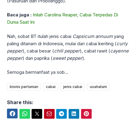
(Pasuruan dan Probolinggo).
Baca juga :
Inilah Carolina Reaper, Cabai Terpedas Di
Dunia Saat Ini
Nah, sobat BT itulah jenis cabai
Capsicum annuum
yang
paling ditanam di Indonesia, mulai dari cabai keriting (
curly
pepper
), cabai besar (
chili pepper
), cabat rawit (
cayenne
pepper
) dan paprika (
sweet
pepper
).
Semoga bermanfaat ya sob…
bisnis pertanian
cabai
jenis cabai
usahatani
Share this:
Facebook
WhatsApp
Twitter
Email
Telegram
LinkedIn
Pinterest